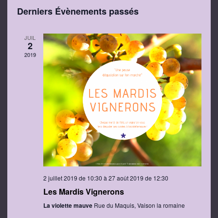
de
Sélectionnez
par
Derniers Évènements passés
une
vue
cons
date.
Évè
JUIL
2
2019
2 juillet 2019 de 10:30
à
27 août 2019 de 12:30
Les Mardis Vignerons
La violette mauve
Rue du Maquis, Vaison la romaine