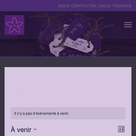
Aller au contenu
NOUS CONTACTER / NOUS TROUVER
Dégustation de vins
Il n’y a pas d’évènements à venir.
Nav
Nav
À venir
Liste