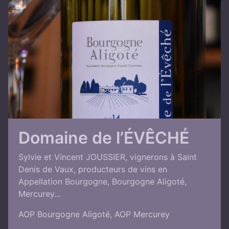
Domaine de l’ÉVÊCHÉ
Sylvie et Vincent JOUSSIER, vignerons à Saint
Denis de Vaux, producteurs de vins en
Appellation Bourgogne, Bourgogne Aligoté,
Mercurey…
AOP Bourgogne Aligoté
,
AOP Mercurey