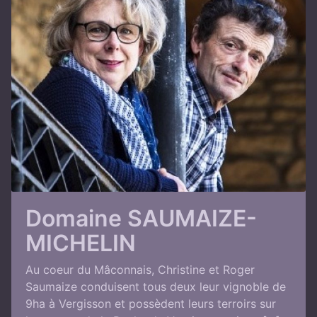
Domaine SAUMAIZE-
MICHELIN
Au coeur du Mâconnais, Christine et Roger
Saumaize conduisent tous deux leur vignoble de
9ha à Vergisson et possèdent leurs terroirs sur