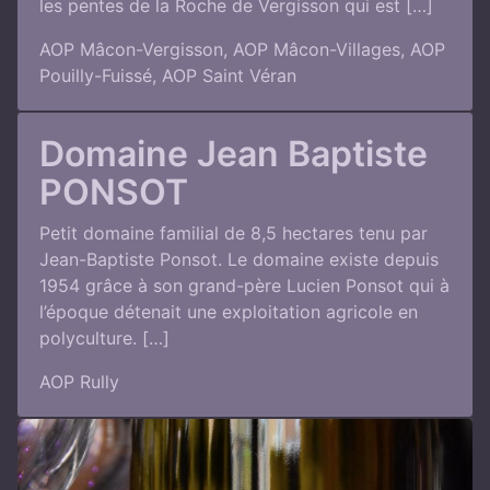
les pentes de la Roche de Vergisson qui est […]
AOP Mâcon-Vergisson
,
AOP Mâcon-Villages
,
AOP
Pouilly-Fuissé
,
AOP Saint Véran
Domaine Jean Baptiste
PONSOT
Petit domaine familial de 8,5 hectares tenu par
Jean-Baptiste Ponsot. Le domaine existe depuis
1954 grâce à son grand-père Lucien Ponsot qui à
l’époque détenait une exploitation agricole en
polyculture. […]
AOP Rully