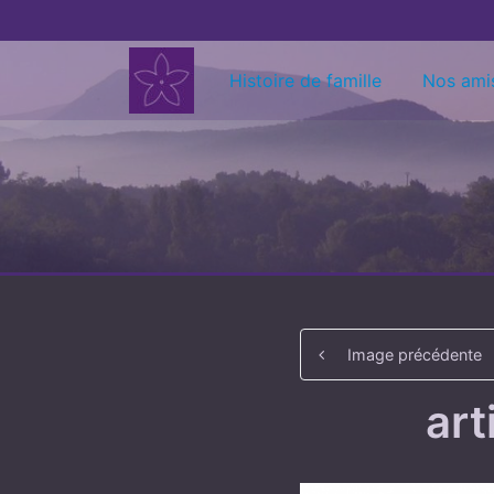
Aller au contenu
Histoire de famille
Nos ami
Image précédente
art