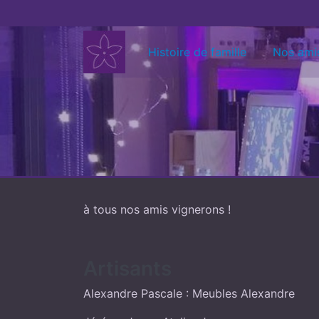
Aller au contenu
Histoire de famille
Nos ami
à tous nos amis vignerons !
Artisants
Alexandre Pascale : Meubles Alexandre