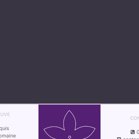
i
AUVE
CO
quis
0
Romaine