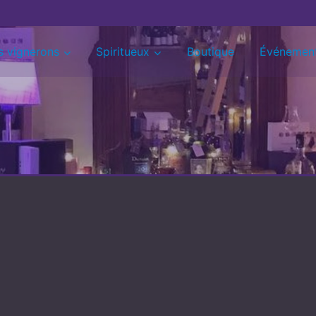
s vignerons
Spiritueux
Boutique
Événemen