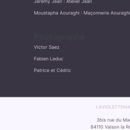
Jérémy Jean : Atelier Jean
Moustapha Aouraghi : Maçonnerie Aouragh
Photographe
Victor Saez
Fabien Leduc
Patrice et Cédric
LAVIOLETTEM
3bis rue du Ma
84110 Vaison la 