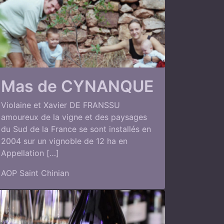
Mas de CYNANQUE
Violaine et Xavier DE FRANSSU
amoureux de la vigne et des paysages
du Sud de la France se sont installés en
2004 sur un vignoble de 12 ha en
Appellation […]
AOP Saint Chinian