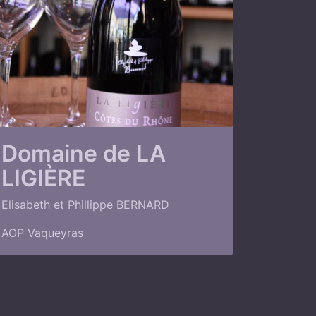
Domaine de LA
LIGIÈRE
Elisabeth et Phillippe BERNARD
AOP Vaqueyras