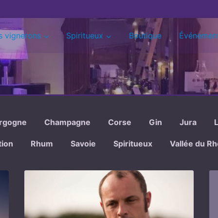
s vignerons
Spiritueux
Boutique
Événemen
rgogne
Champagne
Corse
Gin
Jura
tion
Rhum
Savoie
Spiritueux
Vallée du R