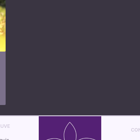
AUVE
CO
quis