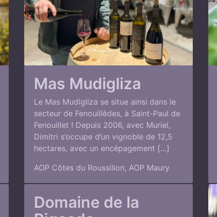
Mas Mudigliza
Le Mas Mudigliza se situe ainsi dans le
secteur de Fenouillèdes, à Saint-Paul de
Fenouillet ! Depuis 2006, avec Muriel,
Dimitri s’occupe d’un vignoble de 12,5
hectares, avec un encépagement […]
AOP Côtes du Roussillon
,
AOP Maury
Domaine de la