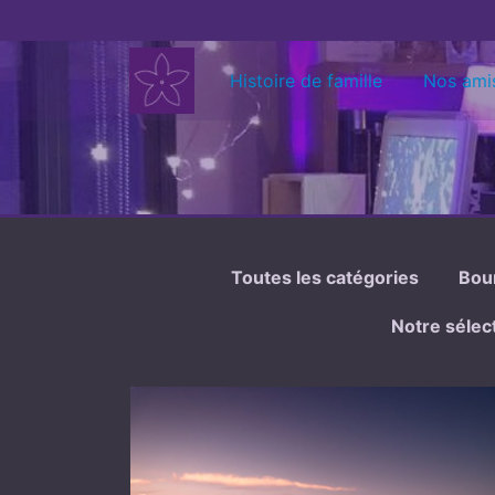
Aller au contenu
Histoire de famille
Nos ami
Toutes les catégories
Bou
Notre sélec