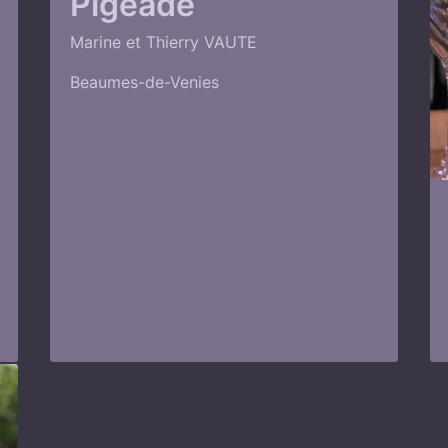
Pigeade
Marine et Thierry VAUTE
Beaumes-de-Venies