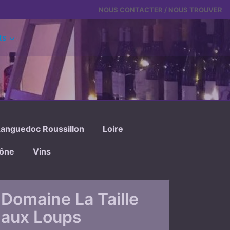
NOUS CONTACTER / NOUS TROUVER
ts
Languedoc Roussillon
Loire
hône
Vins
Domaine La Taille
aux Loups