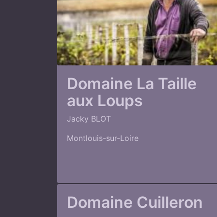
Domaine La Taille
aux Loups
Jacky BLOT
Montlouis-sur-Loire
Domaine Cuilleron